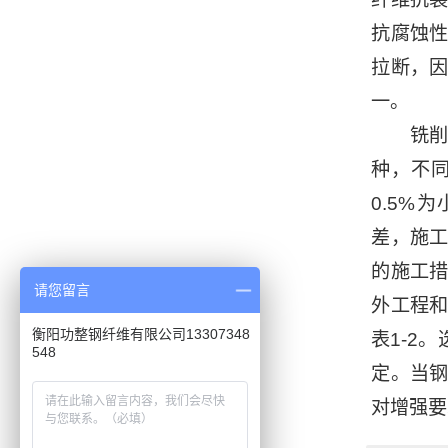
抗腐蚀
拉断，
一。
铣削钢
种，不
0.5%
差，施
的施工
请您留言
外工程
衡阳功整钢纤维有限公司13307348
表1-2
548
定。当
对增强要