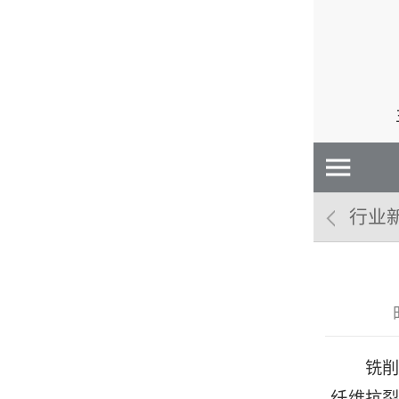
行业
铣削钢
纤维抗