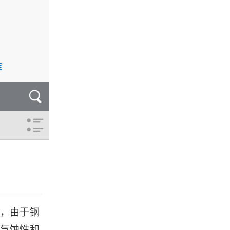
维
，由于钢
气蚀性和